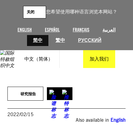
跳
至
您希望使用哪种语言浏览本网站？
关闭
内
容
ENGLISH
ESPAÑOL
FRANÇAIS
العربية
简中
繁中
РУССКИЙ
中文（简体）
加入我们
研究报告
2022/02/15
Also available in
English