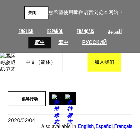
跳
至
您希望使用哪种语言浏览本网站？
关闭
内
容
ENGLISH
ESPAÑOL
FRANÇAIS
العربية
简中
繁中
РУССКИЙ
中文（简体）
加入我们
倡导行动
2020/02/04
Also available in
English
,
Español
,
Français