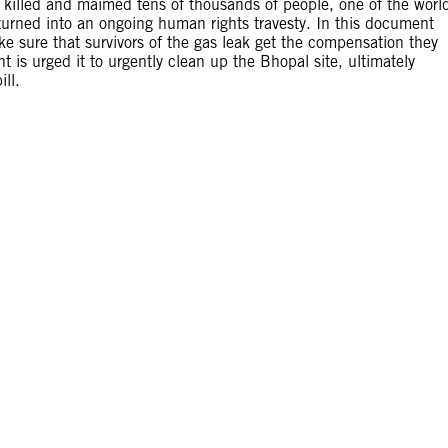
l killed and maimed tens of thousands of people, one of the worl
as turned into an ongoing human rights travesty. In this document
e sure that survivors of the gas leak get the compensation they
is urged it to urgently clean up the Bhopal site, ultimately
ll.