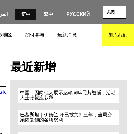
关闭
العرب
简中
繁中
РУССКИЙ
/地区
如何参与
最新消息
加入我们
SEARCH
最近新增
ais
中国｜因向他人展示达赖喇嘛照片被捕，活动
人士张毅应获释
巴基斯坦｜伊姆兰·汗已被关押三年，当局必
须恢复他的各项权利