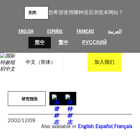
跳
至
您希望使用哪种语言浏览本网站？
关闭
内
容
ENGLISH
ESPAÑOL
FRANÇAIS
العربية
简中
繁中
РУССКИЙ
中文（简体）
加入我们
研究报告
2002/12/09
Also available in
English
,
Español
,
Français