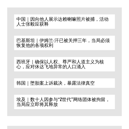
中国｜因向他人展示达赖喇嘛照片被捕，活动
人士张毅应获释
巴基斯坦｜伊姆兰·汗已被关押三年，当局必须
恢复他的各项权利
西班牙｜确保以人权、尊严和人道主义为核
心，应对休达飞地异常的人口涌入
韩国｜堕胎案上诉裁决，暴露法律真空
埃及｜数十人因参与“Z世代”网络团体被拘留，
当局应立即将其释放