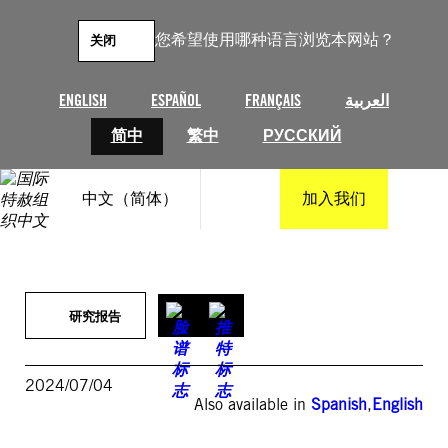
跳
至
您希望使用哪种语言浏览本网站？
关闭
内
容
ENGLISH
ESPAÑOL
FRANÇAIS
العربية
简中
繁中
РУССКИЙ
中文（简体）
加入我们
研究报告
2024/07/04
Also available in
Spanish
,
English