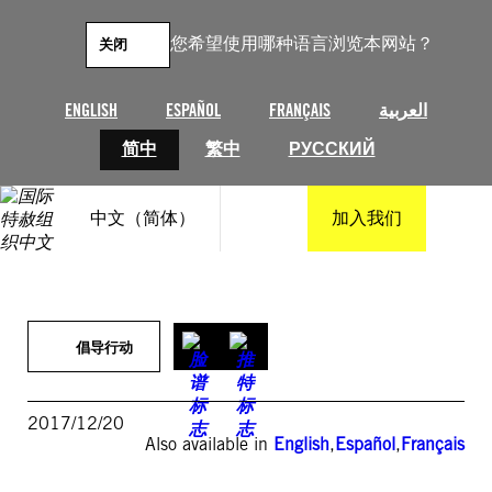
跳
至
您希望使用哪种语言浏览本网站？
关闭
内
容
ENGLISH
ESPAÑOL
FRANÇAIS
العربية
简中
繁中
РУССКИЙ
中文（简体）
加入我们
倡导行动
2017/12/20
Also available in
English
,
Español
,
Français