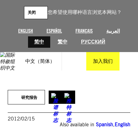
跳
至
您希望使用哪种语言浏览本网站？
关闭
内
容
ENGLISH
ESPAÑOL
FRANÇAIS
العربية
简中
繁中
РУССКИЙ
中文（简体）
加入我们
研究报告
2012/02/15
Also available in
Spanish
,
English