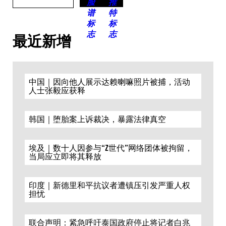
最近新增
中国｜因向他人展示达赖喇嘛照片被捕，活动
人士张毅应获释
韩国｜堕胎案上诉裁决，暴露法律真空
埃及｜数十人因参与“Z世代”网络团体被拘留，
当局应立即将其释放
印度｜新德里和平抗议者遭镇压引发严重人权
担忧
联合声明：紧急呼吁泰国政府停止将记者白兆