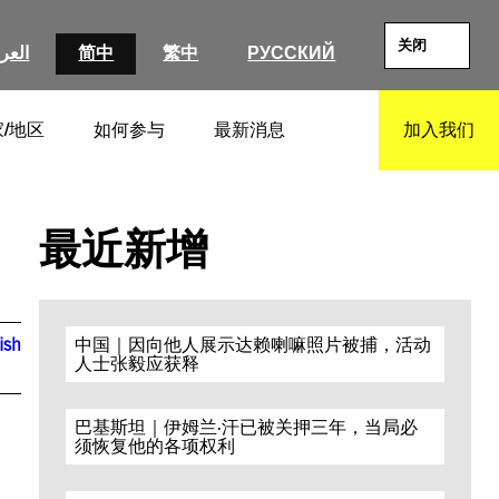
关闭
العرب
简中
繁中
РУССКИЙ
/地区
如何参与
最新消息
加入我们
SEARCH
最近新增
ish
中国｜因向他人展示达赖喇嘛照片被捕，活动
人士张毅应获释
巴基斯坦｜伊姆兰·汗已被关押三年，当局必
须恢复他的各项权利