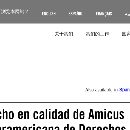
言浏览本网站？
ENGLISH
ESPAÑOL
FRANÇAIS
ية
关于我们
我们的工作
国家
Also available in
Span
cho en calidad de Amicus
teramericana de Derechos