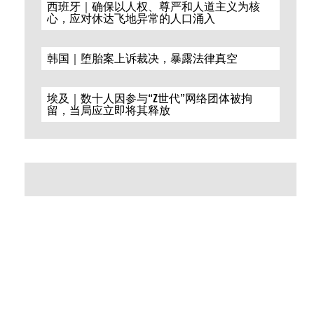
西班牙｜确保以人权、尊严和人道主义为核
心，应对休达飞地异常的人口涌入
韩国｜堕胎案上诉裁决，暴露法律真空
埃及｜数十人因参与“Z世代”网络团体被拘
留，当局应立即将其释放