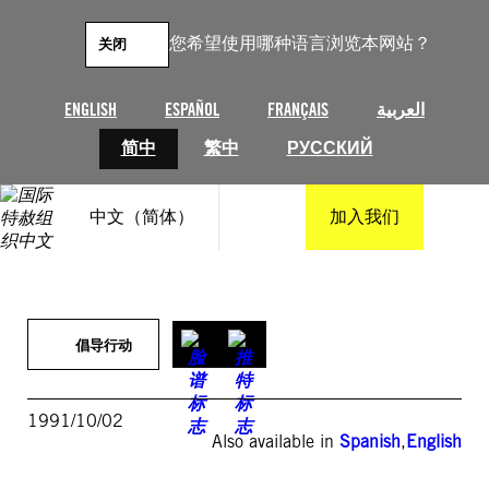
跳
至
您希望使用哪种语言浏览本网站？
关闭
内
容
ENGLISH
ESPAÑOL
FRANÇAIS
العربية
简中
繁中
РУССКИЙ
中文（简体）
加入我们
倡导行动
1991/10/02
Also available in
Spanish
,
English