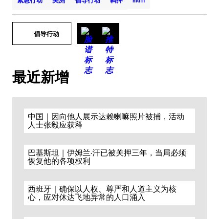
紧急行动
美洲
倡导行动
羁押
HAITÍ
倡导行动
最近新增
中国｜因向他人展示达赖喇嘛照片被捕，活动
人士张毅应获释
巴基斯坦｜伊姆兰·汗已被关押三年，当局必须
恢复他的各项权利
西班牙｜确保以人权、尊严和人道主义为核
心，应对休达飞地异常的人口涌入