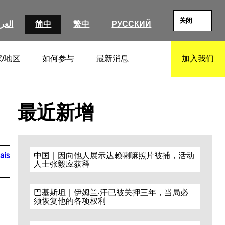
关闭
العرب
简中
繁中
РУССКИЙ
/地区
如何参与
最新消息
加入我们
SEARCH
最近新增
ais
中国｜因向他人展示达赖喇嘛照片被捕，活动
人士张毅应获释
巴基斯坦｜伊姆兰·汗已被关押三年，当局必
须恢复他的各项权利