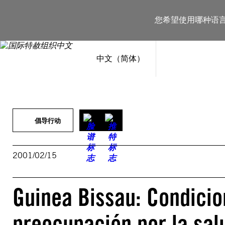
跳
至
您希望使用哪种语
内
容
中文（简体）
倡导行动
2001/02/15
Guinea Bissau: Condicio
preocupación por la sal