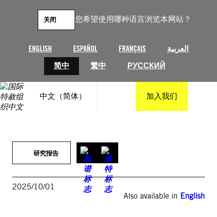
跳
至
您希望使用哪种语言浏览本网站？
关闭
内
容
ENGLISH
ESPAÑOL
FRANÇAIS
العربية
简中
繁中
РУССКИЙ
中文（简体）
加入我们
研究报告
2025/10/01
Also available in
English