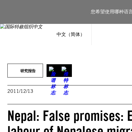
跳
至
您希望使用哪种语
内
容
中文（简体）
研究报告
2011/12/13
Nepal: False promises: E
labour of Nepalese migr