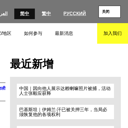
关闭
العرب
简中
繁中
РУССКИЙ
/地区
如何参与
最新消息
加入我们
SEARCH
最近新增
पाली
中国｜因向他人展示达赖喇嘛照片被捕，活动
人士张毅应获释
巴基斯坦｜伊姆兰·汗已被关押三年，当局必
须恢复他的各项权利