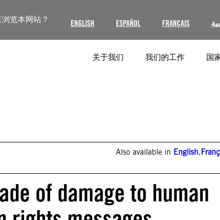
言浏览本网站？
ENGLISH
ESPAÑOL
FRANÇAIS
ية
关于我们
我们的工作
国家
Also available in
English
,
Franç
cade of damage to human
n rights messages