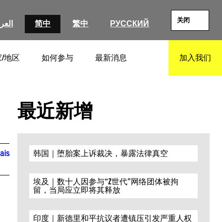
关闭
العرب
简中
繁中
РУССКИЙ
/地区
如何参与
最新消息
加入我们
SEARCH
最近新增
ais
韩国｜堕胎案上诉裁决，暴露法律真空
埃及｜数十人因参与“Z世代”网络团体被拘
留，当局应立即将其释放
印度｜新德里和平抗议者遭镇压引发严重人权