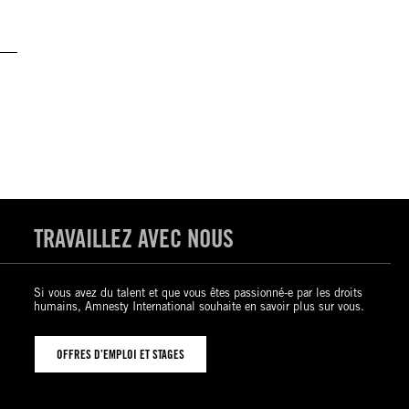
TRAVAILLEZ AVEC NOUS
Si vous avez du talent et que vous êtes passionné-e par les droits
humains, Amnesty International souhaite en savoir plus sur vous.
OFFRES D’EMPLOI ET STAGES