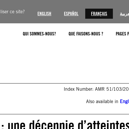
iser ce site?
ENGLISH
ESPAÑOL
FRANÇAIS
عربية
QUI SOMMES-NOUS?
QUE FAISONS-NOUS ?
PAGES 
Index Number: AMR 51/103/2
Also available in
Engl
: une décennie d’atteinte