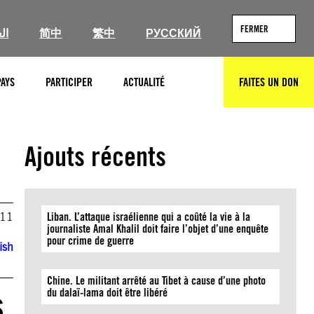
FERMER
ال
简中
繁中
РУССКИЙ
PAYS
PARTICIPER
ACTUALITÉ
FAITES UN DON
RECHERCHER
Ajouts récents
011
Liban. L’attaque israélienne qui a coûté la vie à la
journaliste Amal Khalil doit faire l’objet d’une enquête
pour crime de guerre
ish
Chine. Le militant arrêté au Tibet à cause d’une photo
s
du dalaï-lama doit être libéré