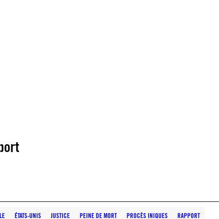
port
LE
ÉTATS-UNIS
JUSTICE
PEINE DE MORT
PROCÈS INIQUES
RAPPORT