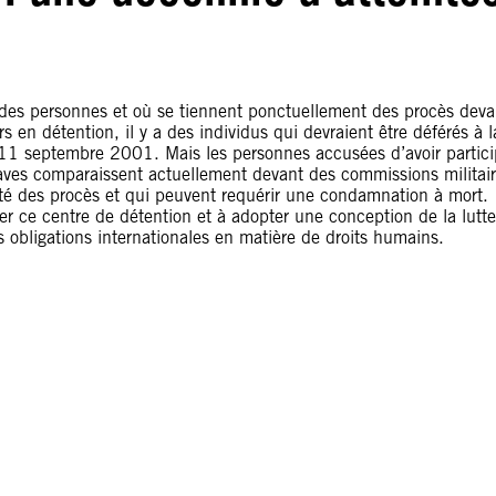
 des personnes et où se tiennent ponctuellement des procès deva
s en détention, il y a des individus qui devraient être déférés à l
u 11 septembre 2001. Mais les personnes accusées d’avoir partic
aves comparaissent actuellement devant des commissions militai
té des procès et qui peuvent requérir une condamnation à mort.
er ce centre de détention et à adopter une conception de la lutte
s obligations internationales en matière de droits humains.