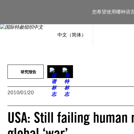
跳
至
您希望使用哪种语
内
容
中文（简体）
研究报告
2010/01/20
USA: Still failing human 
global ‘war’