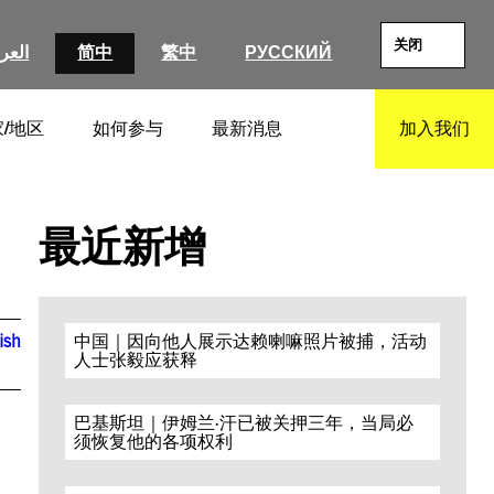
关闭
العرب
简中
繁中
РУССКИЙ
/地区
如何参与
最新消息
加入我们
SEARCH
最近新增
ish
中国｜因向他人展示达赖喇嘛照片被捕，活动
人士张毅应获释
巴基斯坦｜伊姆兰·汗已被关押三年，当局必
须恢复他的各项权利