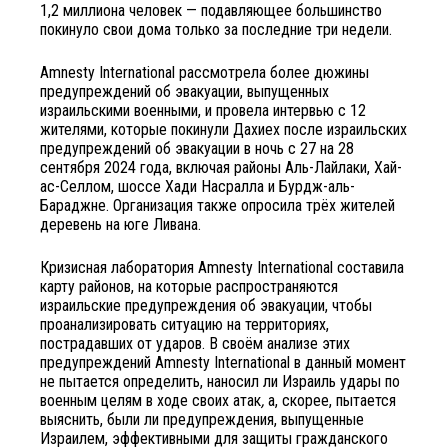
1,2 миллиона человек — подавляющее большинство
покинуло свои дома только за последние три недели.
Amnesty International рассмотрела более дюжины
предупреждений об эвакуации, выпущенных
израильскими военными, и провела интервью с 12
жителями, которые покинули Дахиех после израильских
предупреждений об эвакуации в ночь с 27 на 28
сентября 2024 года, включая районы Аль-Лайлаки, Хай-
ас-Селлом, шоссе Хади Насралла и Бурдж-аль-
Бараджне. Организация также опросила трёх жителей
деревень на юге Ливана.
Кризисная лаборатория Amnesty International составила
карту районов, на которые распространяются
израильские предупреждения об эвакуации, чтобы
проанализировать ситуацию на территориях,
пострадавших от ударов. В своём анализе этих
предупреждений Amnesty International в данный момент
не пытается определить, наносил ли Израиль удары по
военным целям в ходе своих атак
,
а, скорее, пытается
выяснить, были ли предупреждения, выпущенные
Израилем, эффективными для защиты гражданского