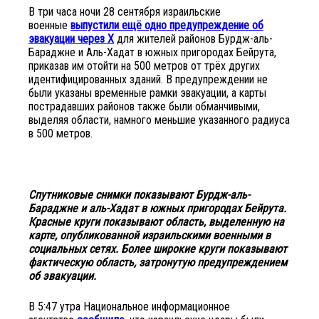
В три часа ночи 28 сентября израильские
военные
выпустили ещё одно предупреждение об
эвакуации через X
для жителей районов Бурдж-аль-
Бараджне и Аль-Хадат в южных пригородах Бейрута,
приказав им отойти на 500 метров от трёх других
идентифицированных зданий. В предупреждении не
были указаны временные рамки эвакуации, а карты
пострадавших районов также были обманчивыми,
выделяя области, намного меньшие указанного радиуса
в 500 метров.
Спутниковые снимки показывают Бурдж-аль-
Бараджне и аль-Хадат в южных пригородах Бейрута.
Красные круги показывают область, выделенную на
карте, опубликованной израильскими военными в
социальных сетях. Более широкие круги показывают
фактическую область, затронутую предупреждением
об эвакуации.
В 5:47 утра Национальное информационное