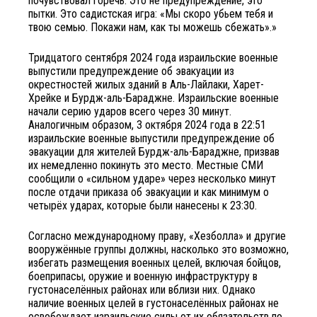
почувствовал горечь. Это не предупреждение, это
пытки. Это садистская игра: «Мы скоро убьем тебя и
твою семью. Покажи нам, как ты можешь сбежать».»
Тридцатого сентября 2024 года израильские военные
выпустили предупреждение об эвакуации из
окрестностей жилых зданий в Аль-Лайлаки, Харет-
Хрейке и Бурдж-аль-Бараджне. Израильские военные
начали серию ударов всего через 30 минут.
Аналогичным образом, 3 октября 2024 года в 22:51
израильские военные выпустили предупреждение об
эвакуации для жителей Бурдж-аль-Бараджне, призвав
их немедленно покинуть это место. Местные СМИ
сообщили о «сильном ударе» через несколько минут
после отдачи приказа об эвакуации и как минимум о
четырёх ударах, которые были нанесены к 23:30.
Согласно международному праву, «Хезболла» и другие
вооружённые группы должны, насколько это возможно,
избегать размещения военных целей, включая бойцов,
боеприпасы, оружие и военную инфраструктуру в
густонаселённых районах или вблизи них. Однако
наличие военных целей в густонаселённых районах не
освобождает израильские силы от их обязательств по