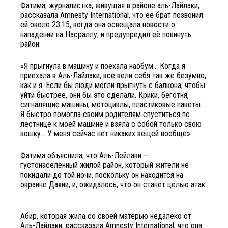
Фатима, журналистка, живущая в районе аль-Лайлаки,
рассказала Amnesty International, что её брат позвонил
ей около 23:15, когда она освещала новости о
нападении на Насраллу, и предупредил её покинуть
район:
«Я прыгнула в машину и поехала наобум… Когда я
приехала в Аль-Лайлаки, все вели себя так же безумно,
как и я. Если бы люди могли прыгнуть с балкона, чтобы
уйти быстрее, они бы это сделали. Крики, беготня,
сигналящие машины, мотоциклы, пластиковые пакеты…
Я быстро помогла своим родителям спуститься по
лестнице к моей машине и взяла с собой только свою
кошку… У меня сейчас нет никаких вещей вообще».
Фатима объяснила, что Аль-Лейлаки —
густонаселённый жилой район, который жители не
покидали до той ночи, поскольку он находится на
окраине Дахии, и, ожидалось, что он станет целью атак.
Абир, которая жила со своей матерью недалеко от
Аль-Лайлаки, рассказала Amnesty International, что она