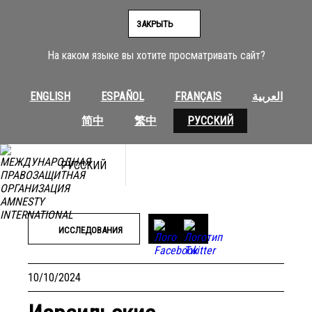
Перейти
к
ЗАКРЫТЬ
содержимому
На каком языке вы хотите просматривать сайт?
ENGLISH
ESPAÑOL
FRANÇAIS
العربية
简中
繁中
РУССКИЙ
РУССКИЙ
Фото: Fadel Itani/NurPhoto via Getty Images
ИССЛЕДОВАНИЯ
10/10/2024