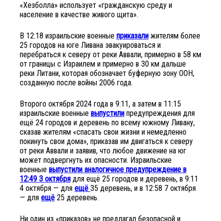
«Хезболла» использует «гражданскую среду и
население в качестве живого щита».
В 12:18 израильские военные
приказали
жителям более
25 городов на юге Ливана эвакуироваться и
перебраться к северу от реки Аввали, примерно в 58 км
от границы с Израилем и примерно в 30 км дальше
реки Литани, которая обозначает буферную зону ООН,
созданную после войны 2006 года.
Второго октября 2024 года в 9:11, а затем в 11:15
израильские военные
выпустили
предупреждения для
ещё 24 городов и деревень по всему южному Ливану,
сказав жителям «спасать свои жизни и немедленно
покинуть свои дома», приказав им двигаться к северу
от реки Аввали и заявив, что любое движение на юг
может подвергнуть их опасности. Израильские
военные
выпустили аналогичное предупреждение в
12:49 3 октября
для ещё 25 городов и деревень, в 9:11
4 октября — для
ещё
35 деревень, и в 12:58 7 октября
— для
ещё
25 деревень.
Ни один из «приказов» не предлагал безопасной и