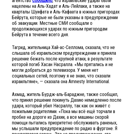
агентство
сообщило
, что израильские удары были
нацелены на Аль-Хадат и Аль-Лейлаки, а также на
кварталы Шуифата и Аль-Кафаата в южных пригородах
Бейрута, которые не были указаны в предупреждении
об эвакуации. Местные СМИ сообщали о
продолжающихся ударах по южным пригородам
Бейрута в течение всего дня.
Тагрид, жительница Хай-ас-Селлома, сказала, что не
слышала об израильском предупреждении и приняла
решение бежать после крупной атаки, в результате
которой погиб Хасан Насралла. «Мы прятались и не
могли добраться до телевизора. У меня нет
социальных сетей, поэтому я не знаю, что сказали
израильтяне», — сказала она Amnesty International.
Ахмад, житель Бурдж-аль-Бараджне, также сообщил,
что принял решение покинуть Дахию немедленно после
удара, который убил Насраллу, так как он живёт с
пожилыми родителями. «Пока мы всё ещё торчали в
пробке на дороге из Дахии, а все машины скорой
помощи пытались приоритетно обслуживать раненых,
мы услышали предупреждение по радио в фургоне. Я