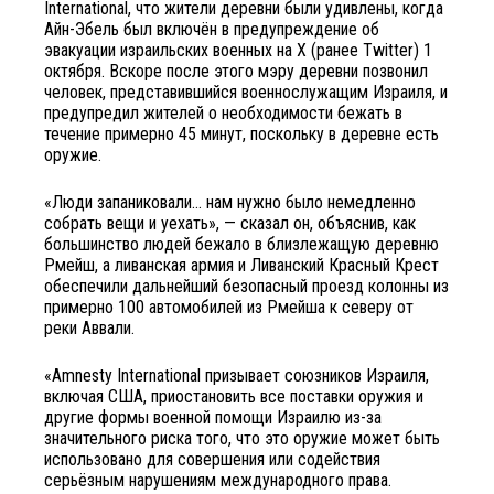
International, что жители деревни были удивлены, когда
Айн-Эбель был включён в предупреждение об
эвакуации израильских военных на X (ранее Twitter) 1
октября. Вскоре после этого мэру деревни позвонил
человек, представившийся военнослужащим Израиля, и
предупредил жителей о необходимости бежать в
течение примерно 45 минут, поскольку в деревне есть
оружие.
«Люди запаниковали… нам нужно было немедленно
собрать вещи и уехать», — сказал он, объяснив, как
большинство людей бежало в близлежащую деревню
Рмейш, а ливанская армия и Ливанский Красный Крест
обеспечили дальнейший безопасный проезд колонны из
примерно 100 автомобилей из Рмейша к северу от
реки Аввали.
«Amnesty International призывает союзников Израиля,
включая США, приостановить все поставки оружия и
другие формы военной помощи Израилю из-за
значительного риска того, что это оружие может быть
использовано для совершения или содействия
серьёзным нарушениям международного права.