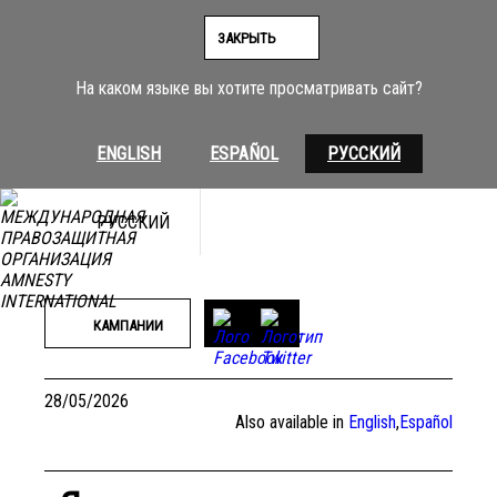
Перейти
к
ЗАКРЫТЬ
содержимому
На каком языке вы хотите просматривать сайт?
ENGLISH
ESPAÑOL
РУССКИЙ
РУССКИЙ
©Oleksandr Khomenko/Amnesty International
КАМПАНИИ
28/05/2026
Also available in
English
,
Español