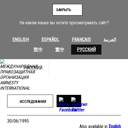
Перейти
к
ЗАКРЫТЬ
содержимому
На каком языке вы хотите просматривать сайт?
ENGLISH
ESPAÑOL
FRANÇAIS
العربية
简中
繁中
РУССКИЙ
РУССКИЙ
ИССЛЕДОВАНИЯ
30/06/1995
Also available in
English