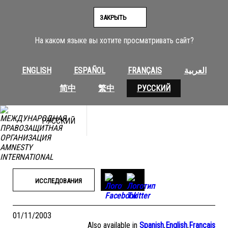
Перейти
к
ЗАКРЫТЬ
содержимому
На каком языке вы хотите просматривать сайт?
ENGLISH
ESPAÑOL
FRANÇAIS
العربية
简中
繁中
РУССКИЙ
РУССКИЙ
ИССЛЕДОВАНИЯ
01/11/2003
Also available in
Spanish
,
English
,
Français