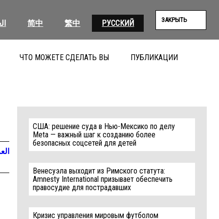
ЗАКРЫТЬ
ال
简中
繁中
РУССКИЙ
ЧТО МОЖЕТЕ СДЕЛАТЬ ВЫ
ПУБЛИКАЦИИ
ПОИС
США: решение суда в Нью-Мексико по делу
Meta — важный шаг к созданию более
безопасных соцсетей для детей
العر
Венесуэла выходит из Римского статута:
Amnesty International призывает обеспечить
правосудие для пострадавших
Кризис управления мировым футболом