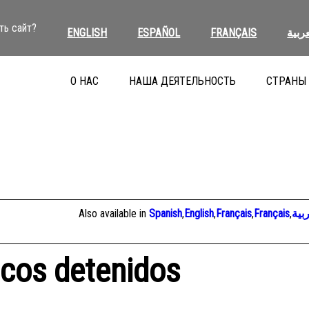
ть сайт?
ENGLISH
ESPAÑOL
FRANÇAIS
عربية
О НАС
НАША ДЕЯТЕЛЬНОСТЬ
СТРАНЫ
Also available in
Spanish
,
English
,
Français
,
Français
,
بية
ticos detenidos