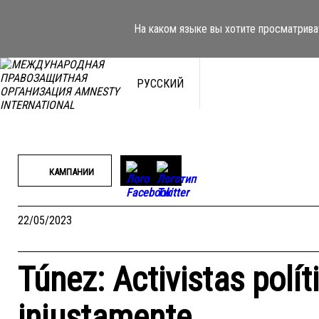
Перейти
к
На каком языке вы хотите просматрива
содержимому
РУССКИЙ
КАМПАНИИ
22/05/2023
Túnez: Activistas polí
injustamente