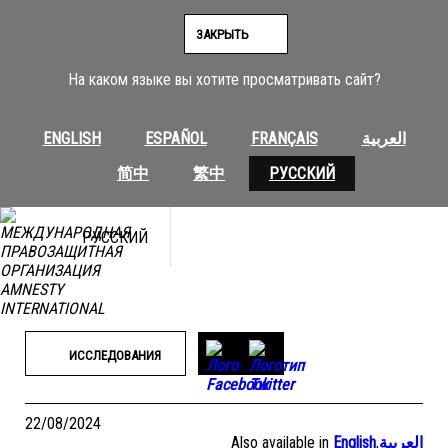
Перейти
к
ЗАКРЫТЬ
содержимому
На каком языке вы хотите просматривать сайт?
ENGLISH
ESPAÑOL
FRANÇAIS
العربية
简中
繁中
РУССКИЙ
РУССКИЙ
ИССЛЕДОВАНИЯ
22/08/2024
Also available in
English
,
العربية