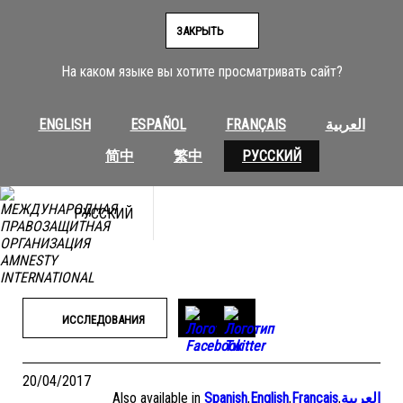
Перейти
к
ЗАКРЫТЬ
содержимому
На каком языке вы хотите просматривать сайт?
ENGLISH
ESPAÑOL
FRANÇAIS
العربية
简中
繁中
РУССКИЙ
РУССКИЙ
ИССЛЕДОВАНИЯ
20/04/2017
Also available in
Spanish
,
English
,
Français
,
العربية