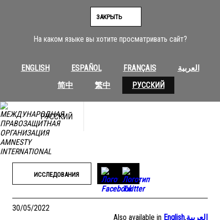
Перейти
к
ЗАКРЫТЬ
содержимому
На каком языке вы хотите просматривать сайт?
ENGLISH
ESPAÑOL
FRANÇAIS
العربية
简中
繁中
РУССКИЙ
РУССКИЙ
ИССЛЕДОВАНИЯ
30/05/2022
Also available in
English
,
العربية