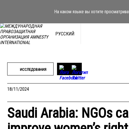
Перейти
к
На каком языке вы хотите просматрива
содержимому
РУССКИЙ
ИССЛЕДОВАНИЯ
18/11/2024
Saudi Arabia: NGOs cal
improve women’s rights