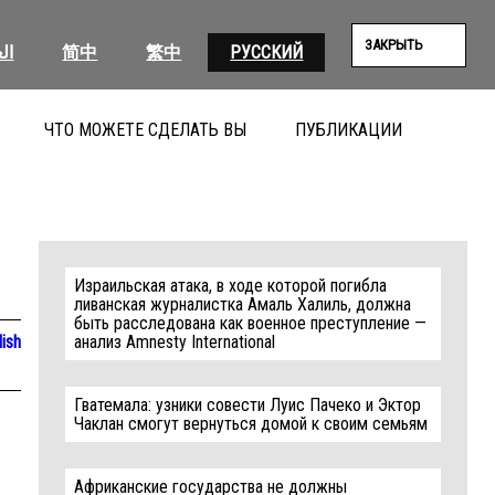
ЗАКРЫТЬ
ال
简中
繁中
РУССКИЙ
ЧТО МОЖЕТЕ СДЕЛАТЬ ВЫ
ПУБЛИКАЦИИ
ПОИС
Израильская атака, в ходе которой погибла
ливанская журналистка Амаль Халиль, должна
быть расследована как военное преступление —
lish
анализ Amnesty International
Гватемала: узники совести Луис Пачеко и Эктор
Чаклан смогут вернуться домой к своим семьям
Африканские государства не должны