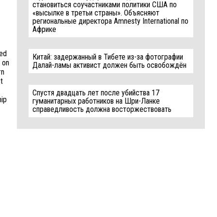
становиться соучастниками политики США по
«высылке в третьи страны». Объясняют
региональные директора Amnesty International по
Африке
ned
Китай: задержанный в Тибете из-за фотографии
s on
Далай-ламы активист должен быть освобождён
rn
t
Спустя двадцать лет после убийства 17
hip
гуманитарных работников на Шри-Ланке
справедливость должна восторжествовать