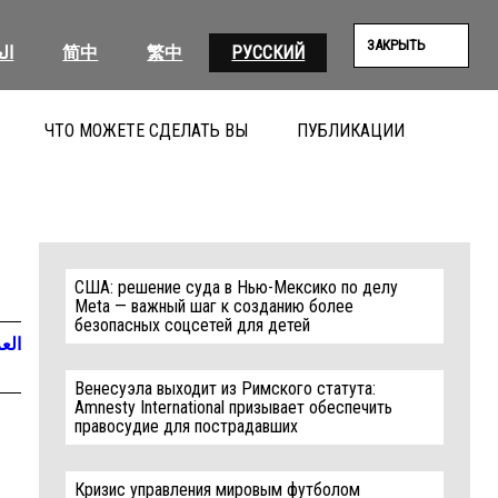
ЗАКРЫТЬ
ال
简中
繁中
РУССКИЙ
ЧТО МОЖЕТЕ СДЕЛАТЬ ВЫ
ПУБЛИКАЦИИ
ПОИС
США: решение суда в Нью-Мексико по делу
Meta — важный шаг к созданию более
безопасных соцсетей для детей
العر
Венесуэла выходит из Римского статута:
Amnesty International призывает обеспечить
правосудие для пострадавших
Кризис управления мировым футболом