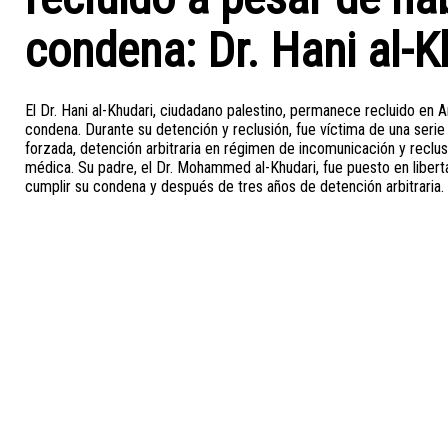
condena: Dr. Hani al-K
El Dr. Hani al-Khudari, ciudadano palestino, permanece recluido en 
condena. Durante su detención y reclusión, fue víctima de una seri
forzada, detención arbitraria en régimen de incomunicación y reclu
médica. Su padre, el Dr. Mohammed al-Khudari, fue puesto en libe
cumplir su condena y después de tres años de detención arbitraria.