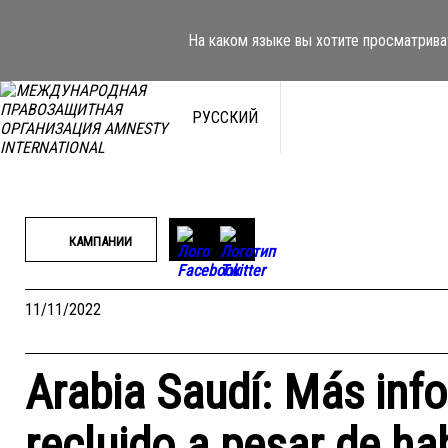
Перейти
к
На каком языке вы хотите просматрива
содержимому
РУССКИЙ
КАМПАНИИ
11/11/2022
Arabia Saudí: Más inf
recluido a pesar de ha