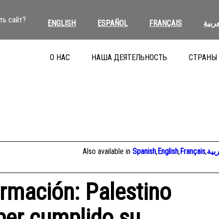
ть сайт?
ENGLISH
ESPAÑOL
FRANÇAIS
عربية
О НАС
НАША ДЕЯТЕЛЬНОСТЬ
СТРАНЫ
Also available in
Spanish
,
English
,
Français
,
بية
ormación: Palestino
ber cumplido su