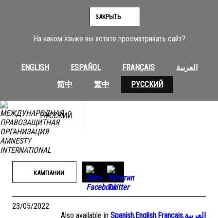
Перейти
к
ЗАКРЫТЬ
содержимому
На каком языке вы хотите просматривать сайт?
ENGLISH
ESPAÑOL
FRANÇAIS
العربية
简中
繁中
РУССКИЙ
РУССКИЙ
КАМПАНИИ
23/05/2022
Also available in
Spanish
,
English
,
Français
,
العربية