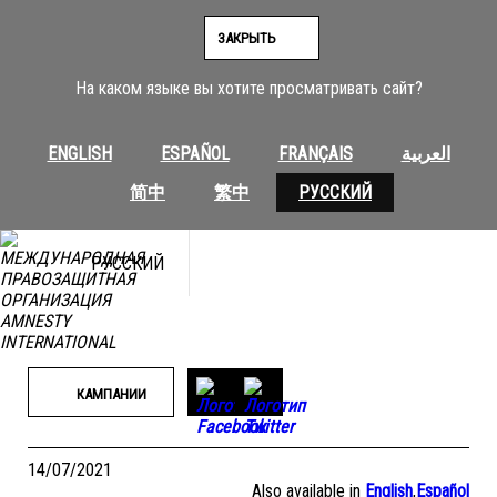
Перейти
к
ЗАКРЫТЬ
содержимому
На каком языке вы хотите просматривать сайт?
ENGLISH
ESPAÑOL
FRANÇAIS
العربية
简中
繁中
РУССКИЙ
РУССКИЙ
КАМПАНИИ
14/07/2021
Also available in
English
,
Español