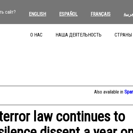
ть сайт?
ENGLISH
ESPAÑOL
FRANÇAIS
عربية
О НАС
НАША ДЕЯТЕЛЬНОСТЬ
СТРАНЫ
Also available in
Span
terror law continues to
silence dissent a year o