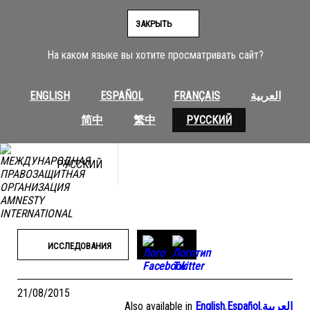
Перейти
к
ЗАКРЫТЬ
содержимому
На каком языке вы хотите просматривать сайт?
ENGLISH
ESPAÑOL
FRANÇAIS
العربية
简中
繁中
РУССКИЙ
РУССКИЙ
ИССЛЕДОВАНИЯ
21/08/2015
Also available in
English
,
Español
,
العربية