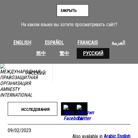
Перейти
к
ЗАКРЫТЬ
содержимому
На каком языке вы хотите просматривать сайт?
ENGLISH
ESPAÑOL
FRANÇAIS
العربية
简中
繁中
РУССКИЙ
РУССКИЙ
ИССЛЕДОВАНИЯ
09/02/2023
Also available in
Arabic
,
English