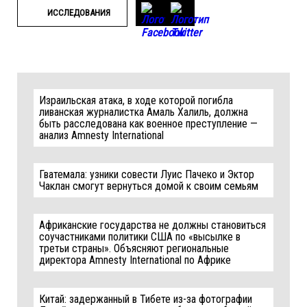
ИССЛЕДОВАНИЯ
Израильская атака, в ходе которой погибла
ливанская журналистка Амаль Халиль, должна
быть расследована как военное преступление —
анализ Amnesty International
Гватемала: узники совести Луис Пачеко и Эктор
Чаклан смогут вернуться домой к своим семьям
Африканские государства не должны становиться
соучастниками политики США по «высылке в
третьи страны». Объясняют региональные
директора Amnesty International по Африке
Китай: задержанный в Тибете из-за фотографии