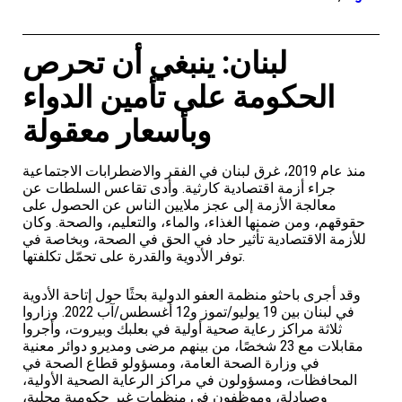
لبنان: ينبغي أن تحرص
الحكومة على تأمين الدواء
وبأسعار معقولة
منذ عام 2019، غرق لبنان في الفقر والاضطرابات الاجتماعية
جراء أزمة اقتصادية كارثية. وأدى تقاعس السلطات عن
معالجة الأزمة إلى عجز ملايين الناس عن الحصول على
حقوقهم، ومن ضمنها الغذاء، والماء، والتعليم، والصحة. وكان
للأزمة الاقتصادية تأثير حاد في الحق في الصحة، وبخاصة في
توفر الأدوية والقدرة على تحمّل تكلفتها.
وقد أجرى باحثو منظمة العفو الدولية بحثًا حول إتاحة الأدوية
في لبنان بين 19 يوليو/تموز و12 أغسطس/آب 2022. وزاروا
ثلاثة مراكز رعاية صحية أولية في بعلبك وبيروت، وأجروا
مقابلات مع 23 شخصًا، من بينهم مرضى ومديرو دوائر معنية
في وزارة الصحة العامة، ومسؤولو قطاع الصحة في
المحافظات، ومسؤولون في مراكز الرعاية الصحية الأولية،
وصيادلة، وموظفون في منظمات غير حكومية محلية،