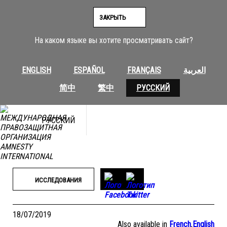
Перейти
к
ЗАКРЫТЬ
содержимому
На каком языке вы хотите просматривать сайт?
ENGLISH
ESPAÑOL
FRANÇAIS
العربية
简中
繁中
РУССКИЙ
РУССКИЙ
ИССЛЕДОВАНИЯ
18/07/2019
Also available in
French
,
English