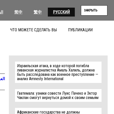
ЗАКРЫТЬ
ال
简中
繁中
РУССКИЙ
ЧТО МОЖЕТЕ СДЕЛАТЬ ВЫ
ПУБЛИКАЦИИ
ПОИС
Израильская атака, в ходе которой погибла
ливанская журналистка Амаль Халиль, должна
быть расследована как военное преступление —
العر
анализ Amnesty International
Гватемала: узники совести Луис Пачеко и Эктор
Чаклан смогут вернуться домой к своим семьям
Африканские государства не должны