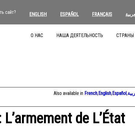
ть сайт?
ENGLISH
ESPAÑOL
FRANÇAIS
عربية
О НАС
НАША ДЕЯТЕЛЬНОСТЬ
СТРАНЫ
Also available in
French
,
English
,
Español
,
بية
: L’armement de L’État