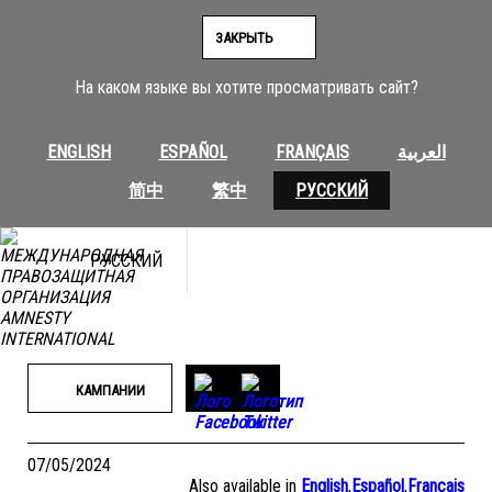
Перейти
к
ЗАКРЫТЬ
содержимому
На каком языке вы хотите просматривать сайт?
ENGLISH
ESPAÑOL
FRANÇAIS
العربية
简中
繁中
РУССКИЙ
РУССКИЙ
КАМПАНИИ
07/05/2024
Also available in
English
,
Español
,
Français