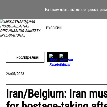
Перейти
к
На каком языке вы хотите просматрива
содержимому
РУССКИЙ
ИССЛЕДОВАНИЯ
26/05/2023
Iran/Belgium: Iran mu
for hostage-taking aft