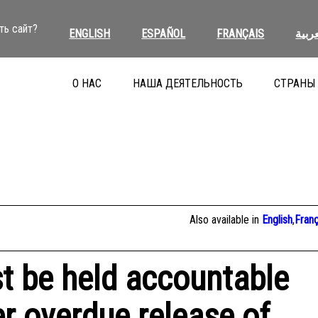
ть сайт?
ENGLISH
ESPAÑOL
FRANÇAIS
عربية
О НАС
НАША ДЕЯТЕЛЬНОСТЬ
СТРАНЫ
Also available in
English
,
Franç
st be held accountable
er overdue release of