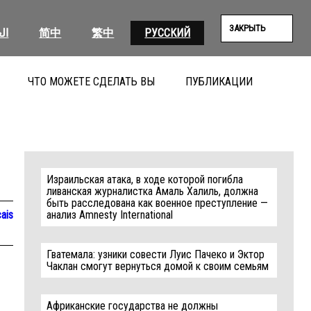
ЗАКРЫТЬ
ال
简中
繁中
РУССКИЙ
ЧТО МОЖЕТЕ СДЕЛАТЬ ВЫ
ПУБЛИКАЦИИ
ПОИС
Израильская атака, в ходе которой погибла
ливанская журналистка Амаль Халиль, должна
быть расследована как военное преступление —
ais
анализ Amnesty International
Гватемала: узники совести Луис Пачеко и Эктор
Чаклан смогут вернуться домой к своим семьям
Африканские государства не должны