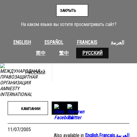
Перейти
к
ЗАКРЫТЬ
содержимому
На каком языке вы хотите просматривать сайт?
ENGLISH
ESPAÑOL
FRANÇAIS
العربية
简中
繁中
РУССКИЙ
РУССКИЙ
КАМПАНИИ
11/07/2005
Also available in
English
,
Français
,
العربية