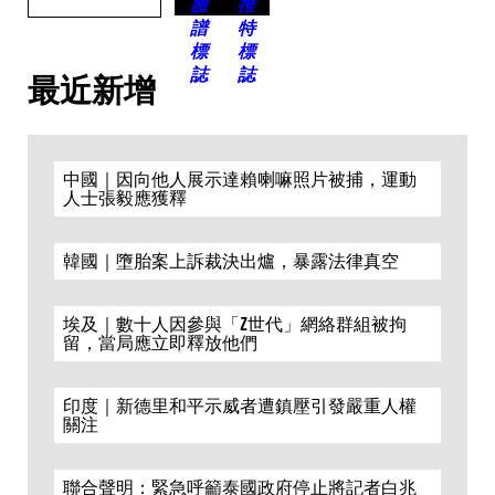
最近新增
中國｜因向他人展示達賴喇嘛照片被捕，運動
人士張毅應獲釋
韓國｜墮胎案上訴裁決出爐，暴露法律真空
埃及｜數十人因參與「Z世代」網絡群組被拘
留，當局應立即釋放他們
印度｜新德里和平示威者遭鎮壓引發嚴重人權
關注
聯合聲明：緊急呼籲泰國政府停止將記者白兆