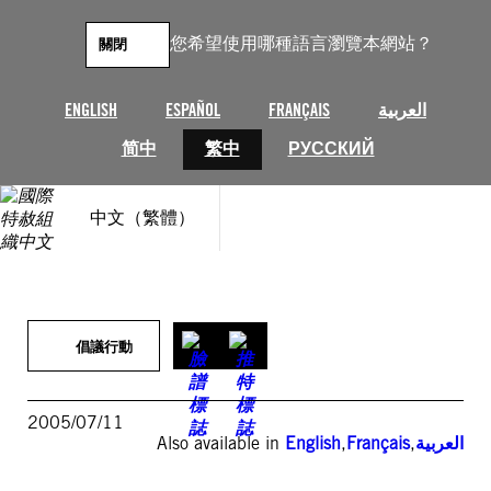
跳
至
您希望使用哪種語言瀏覽本網站？
關閉
主
要
內
ENGLISH
ESPAÑOL
FRANÇAIS
العربية
容
简中
繁中
РУССКИЙ
中文（繁體）
倡議行動
2005/07/11
Also available in
English
,
Français
,
العربية