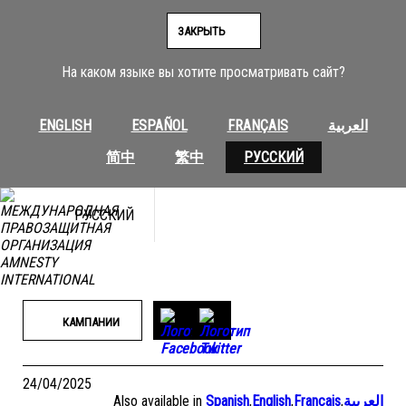
Перейти
к
ЗАКРЫТЬ
содержимому
На каком языке вы хотите просматривать сайт?
ENGLISH
ESPAÑOL
FRANÇAIS
العربية
简中
繁中
РУССКИЙ
РУССКИЙ
КАМПАНИИ
24/04/2025
Also available in
Spanish
,
English
,
Français
,
العربية