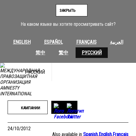
Перейти
к
ЗАКРЫТЬ
содержимому
На каком языке вы хотите просматривать сайт?
ENGLISH
ESPAÑOL
FRANÇAIS
العربية
简中
繁中
РУССКИЙ
РУССКИЙ
КАМПАНИИ
24/10/2012
Also available in
Spanish
,
English
,
Français