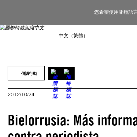
跳
至
您希望使用哪種語
主
要
內
容
中文（繁體）
倡議行動
2012/10/24
Bielorrusia: Más inform
contra periodista