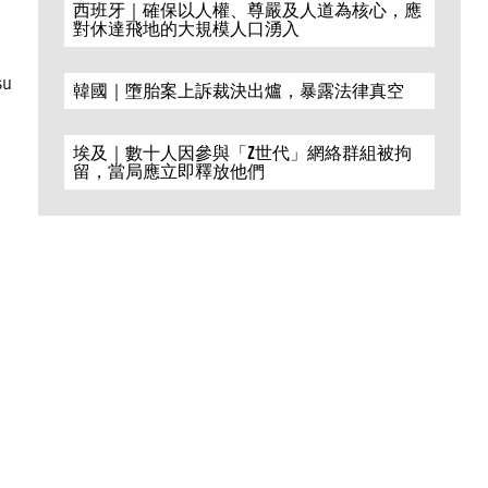
西班牙｜確保以人權、尊嚴及人道為核心，應
對休達飛地的大規模人口湧入
su
韓國｜墮胎案上訴裁決出爐，暴露法律真空
埃及｜數十人因參與「Z世代」網絡群組被拘
留，當局應立即釋放他們