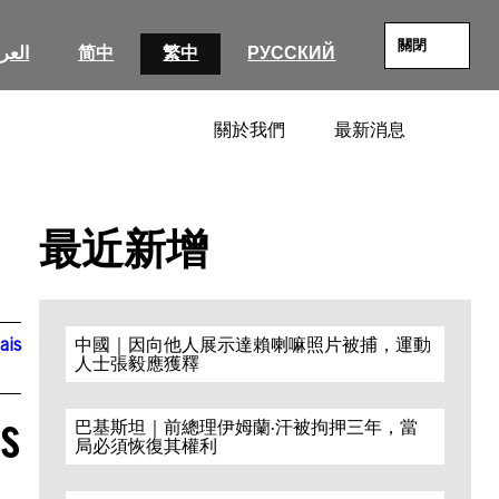
關閉
العرب
简中
繁中
РУССКИЙ
關於我們
最新消息
SEARC
最近新增
ais
中國｜因向他人展示達賴喇嘛照片被捕，運動
人士張毅應獲釋
os
巴基斯坦｜前總理伊姆蘭·汗被拘押三年，當
局必須恢復其權利