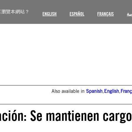
言瀏覽本網站？
ENGLISH
ESPAÑOL
FRANÇAIS
ية
Also available in
Spanish
,
English
,
Franç
ación: Se mantienen carg