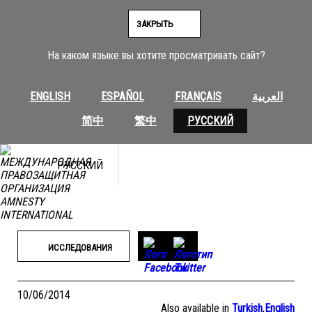
Перейти
к
ЗАКРЫТЬ
содержимому
На каком языке вы хотите просматривать сайт?
ENGLISH
ESPAÑOL
FRANÇAIS
العربية
简中
繁中
РУССКИЙ
РУССКИЙ
ИССЛЕДОВАНИЯ
10/06/2014
Also available in
Turkish
,
English