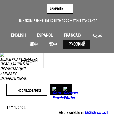
Перейти
к
ЗАКРЫТЬ
содержимому
На каком языке вы хотите просматривать сайт?
ENGLISH
ESPAÑOL
FRANÇAIS
العربية
简中
繁中
РУССКИЙ
РУССКИЙ
ИССЛЕДОВАНИЯ
12/11/2024
Also available in
English
,
العربية