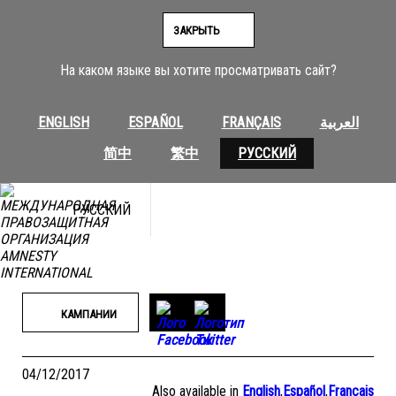
Перейти
к
ЗАКРЫТЬ
содержимому
На каком языке вы хотите просматривать сайт?
ENGLISH
ESPAÑOL
FRANÇAIS
العربية
简中
繁中
РУССКИЙ
РУССКИЙ
КАМПАНИИ
04/12/2017
Also available in
English
,
Español
,
Français