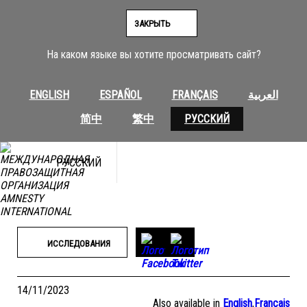
Перейти
к
ЗАКРЫТЬ
содержимому
На каком языке вы хотите просматривать сайт?
ENGLISH
ESPAÑOL
FRANÇAIS
العربية
简中
繁中
РУССКИЙ
РУССКИЙ
ИССЛЕДОВАНИЯ
14/11/2023
Also available in
English
,
Français