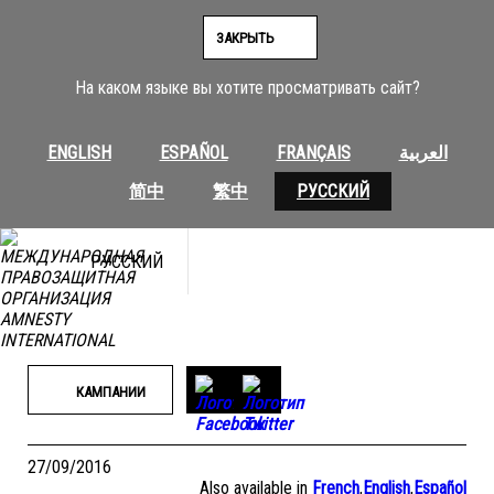
Перейти
к
ЗАКРЫТЬ
содержимому
На каком языке вы хотите просматривать сайт?
ENGLISH
ESPAÑOL
FRANÇAIS
العربية
简中
繁中
РУССКИЙ
РУССКИЙ
КАМПАНИИ
27/09/2016
Also available in
French
,
English
,
Español