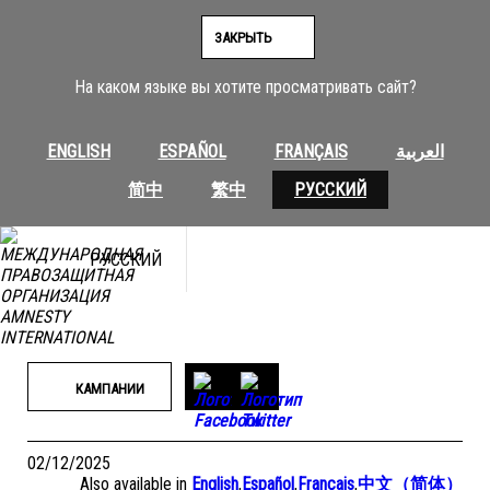
Перейти
к
ЗАКРЫТЬ
содержимому
На каком языке вы хотите просматривать сайт?
ENGLISH
ESPAÑOL
FRANÇAIS
العربية
简中
繁中
РУССКИЙ
РУССКИЙ
КАМПАНИИ
02/12/2025
Also available in
English
,
Español
,
Français
,
中文（简体）