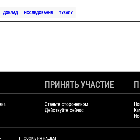
ДОКЛАД
ИССЛЕДОВАНИЯ
ТУВАЛУ
ПРИНЯТЬ УЧАСТИЕ
П
ека
Станьте сторонником
Но
Действуйте сейчас
Ка
Ис
-
COOKIE НА НАШЕМ