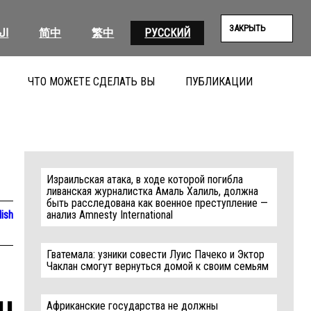
ЗАКРЫТЬ
ال
简中
繁中
РУССКИЙ
ЧТО МОЖЕТЕ СДЕЛАТЬ ВЫ
ПУБЛИКАЦИИ
ПОИС
Израильская атака, в ходе которой погибла
ливанская журналистка Амаль Халиль, должна
быть расследована как военное преступление —
lish
анализ Amnesty International
Гватемала: узники совести Луис Пачеко и Эктор
Чаклан смогут вернуться домой к своим семьям
u
Африканские государства не должны