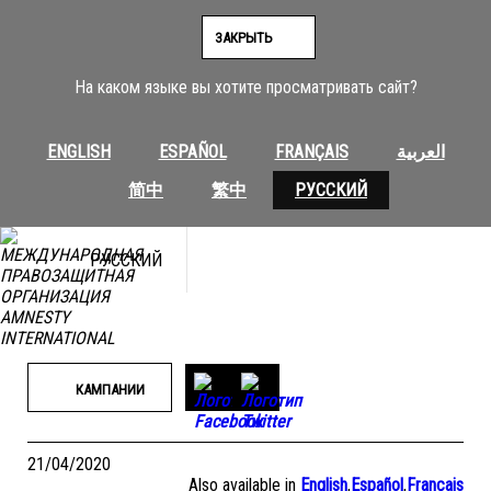
Перейти
к
ЗАКРЫТЬ
содержимому
На каком языке вы хотите просматривать сайт?
ENGLISH
ESPAÑOL
FRANÇAIS
العربية
简中
繁中
РУССКИЙ
РУССКИЙ
КАМПАНИИ
21/04/2020
Also available in
English
,
Español
,
Français