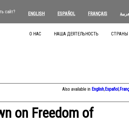
ть сайт?
ENGLISH
ESPAÑOL
FRANÇAIS
عربية
О НАС
НАША ДЕЯТЕЛЬНОСТЬ
СТРАНЫ
Also available in
English
,
Español
,
Franç
wn on Freedom of