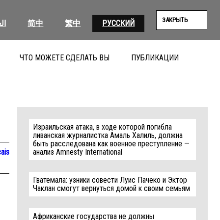
ЗАКРЫТЬ
ال
简中
繁中
РУССКИЙ
ЧТО МОЖЕТЕ СДЕЛАТЬ ВЫ
ПУБЛИКАЦИИ
ПОИС
Израильская атака, в ходе которой погибла
ливанская журналистка Амаль Халиль, должна
быть расследована как военное преступление —
ais
анализ Amnesty International
Гватемала: узники совести Луис Пачеко и Эктор
Чаклан смогут вернуться домой к своим семьям
Африканские государства не должны