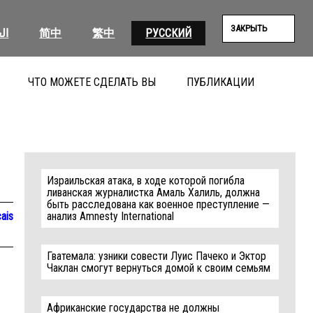
ЗАКРЫТЬ
ال
简中
繁中
РУССКИЙ
ЧТО МОЖЕТЕ СДЕЛАТЬ ВЫ
ПУБЛИКАЦИИ
ПОИС
Израильская атака, в ходе которой погибла
ливанская журналистка Амаль Халиль, должна
быть расследована как военное преступление —
ais
анализ Amnesty International
Гватемала: узники совести Луис Пачеко и Эктор
Чаклан смогут вернуться домой к своим семьям
Африканские государства не должны