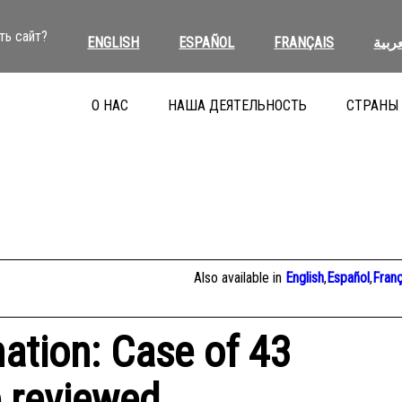
ть сайт?
ENGLISH
ESPAÑOL
FRANÇAIS
عربية
О НАС
НАША ДЕЯТЕЛЬНОСТЬ
СТРАНЫ
Also available in
English
,
Español
,
Franç
ation: Case of 43
e reviewed