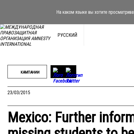
Перейти
к
На каком языке вы хотите просматрива
содержимому
РУССКИЙ
КАМПАНИИ
23/03/2015
Mexico: Further inform
missing students to b