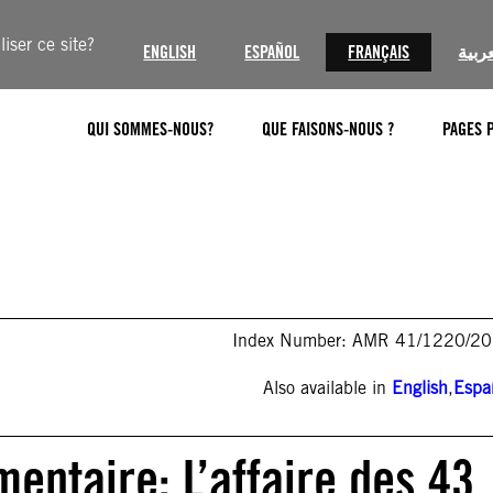
iser ce site?
ENGLISH
ESPAÑOL
FRANÇAIS
عربية
QUI SOMMES-NOUS?
QUE FAISONS-NOUS ?
PAGES 
Index Number: AMR 41/1220/2
Also available in
English
,
Espa
entaire: L’affaire des 43