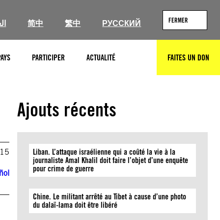
FERMER
ال
简中
繁中
РУССКИЙ
PAYS
PARTICIPER
ACTUALITÉ
FAITES UN DON
RECHERCHER
Ajouts récents
015
Liban. L’attaque israélienne qui a coûté la vie à la
journaliste Amal Khalil doit faire l’objet d’une enquête
pour crime de guerre
ñol
Chine. Le militant arrêté au Tibet à cause d’une photo
du dalaï-lama doit être libéré